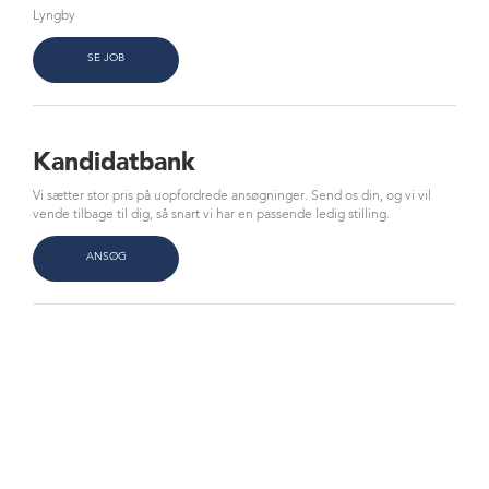
Lyngby
SE JOB
Kandidatbank
Vi sætter stor pris på uopfordrede ansøgninger. Send os din, og vi vil
vende tilbage til dig, så snart vi har en passende ledig stilling.
ANSØG